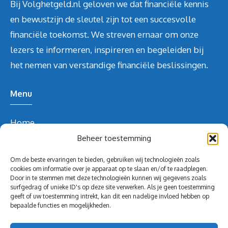
Bij Volghetgeld.nl geloven we dat financiële kennis
en bewustzijn de sleutel zijn tot een succesvolle
financiële toekomst. We streven ernaar om onze
lezers te informeren, inspireren en begeleiden bij
het nemen van verstandige financiële beslissingen.
Menu
Home
Over ons
Beheer toestemming
Blog
Om de beste ervaringen te bieden, gebruiken wij technologieën zoals
Contact
cookies om informatie over je apparaat op te slaan en/of te raadplegen.
Door in te stemmen met deze technologieën kunnen wij gegevens zoals
Blog
surfgedrag of unieke ID's op deze site verwerken. Als je geen toestemming
geeft of uw toestemming intrekt, kan dit een nadelige invloed hebben op
Contact Info
bepaalde functies en mogelijkheden.
redactie@volghetgeld.nl