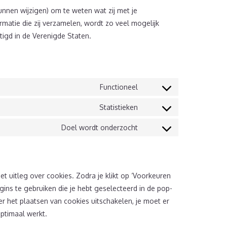
unnen wijzigen) om te weten wat zij met je
matie die zij verzamelen, wordt zo veel mogelijk
tigd in de Verenigde Staten.
Functioneel
Consent
to
Statistieken
Consent
service
to
Doel wordt onderzocht
wordpress
Consent
service
to
google-
service
analytics
diversen
t uitleg over cookies. Zodra je klikt op ‘Voorkeuren
ns te gebruiken die je hebt geselecteerd in de pop-
er het plaatsen van cookies uitschakelen, je moet er
ptimaal werkt.