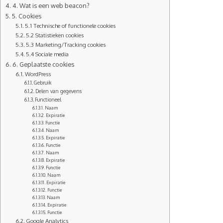
4. Wat is een web beacon?
5. Cookies
5.1 Technische of functionele cookies
5.2 Statistieken cookies
5.3 Marketing/Tracking cookies
5.4 Sociale media
6. Geplaatste cookies
WordPress
Gebruik
Delen van gegevens
Functioneel
Naam
Expiratie
Functie
Naam
Expiratie
Functie
Naam
Expiratie
Functie
Naam
Expiratie
Functie
Naam
Expiratie
Functie
Google Analytics