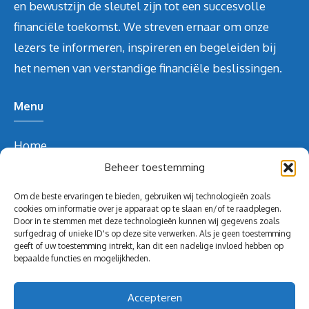
en bewustzijn de sleutel zijn tot een succesvolle
financiële toekomst. We streven ernaar om onze
lezers te informeren, inspireren en begeleiden bij
het nemen van verstandige financiële beslissingen.
Menu
Home
Over ons
Beheer toestemming
Blog
Om de beste ervaringen te bieden, gebruiken wij technologieën zoals
Contact
cookies om informatie over je apparaat op te slaan en/of te raadplegen.
Door in te stemmen met deze technologieën kunnen wij gegevens zoals
Blog
surfgedrag of unieke ID's op deze site verwerken. Als je geen toestemming
geeft of uw toestemming intrekt, kan dit een nadelige invloed hebben op
Contact Info
bepaalde functies en mogelijkheden.
redactie@volghetgeld.nl
Accepteren