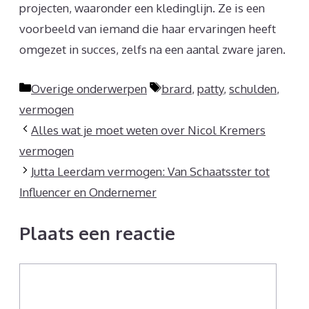
projecten, waaronder een kledinglijn. Ze is een
voorbeeld van iemand die haar ervaringen heeft
omgezet in succes, zelfs na een aantal zware jaren.
Categorieën
Tags
Overige onderwerpen
brard
,
patty
,
schulden
,
vermogen
Alles wat je moet weten over Nicol Kremers
vermogen
Jutta Leerdam vermogen: Van Schaatsster tot
Influencer en Ondernemer
Plaats een reactie
Reactie