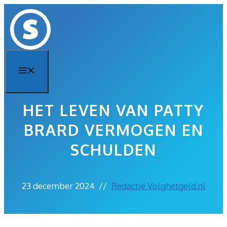
Ga
naar
de
inhoud
Menu
HET LEVEN VAN PATTY
BRARD VERMOGEN EN
SCHULDEN
23 december 2024
//
Redactie Volghetgeld.nl