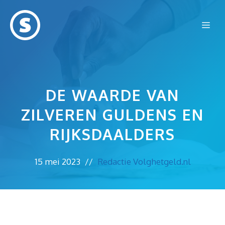
Ga
naar
Me
de
inhoud
DE WAARDE VAN
ZILVEREN GULDENS EN
RIJKSDAALDERS
15 mei 2023
//
Redactie Volghetgeld.nl