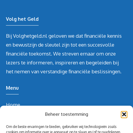
Volg het Geld
Bij Volghetgeld.nl geloven we dat financiële kennis
en bewustzijn de sleutel zijn tot een succesvolle
financiële toekomst. We streven ernaar om onze
lezers te informeren, inspireren en begeleiden bij
het nemen van verstandige financiële beslissingen.
Menu
Home
Over ons
Beheer toestemming
Blog
Om de beste ervaringen te bieden, gebruiken wij technologieën zoals
Contact
cookies om informatie over je apparaat op te slaan en/of te raadplegen.