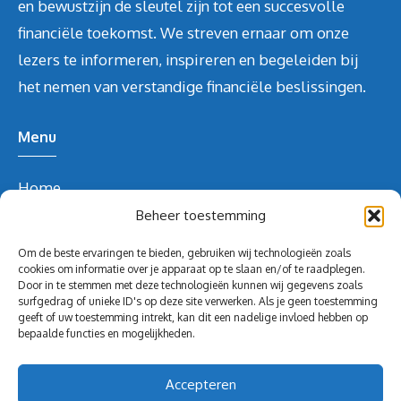
en bewustzijn de sleutel zijn tot een succesvolle
financiële toekomst. We streven ernaar om onze
lezers te informeren, inspireren en begeleiden bij
het nemen van verstandige financiële beslissingen.
Menu
Home
Over ons
Beheer toestemming
Blog
Om de beste ervaringen te bieden, gebruiken wij technologieën zoals
Contact
cookies om informatie over je apparaat op te slaan en/of te raadplegen.
Door in te stemmen met deze technologieën kunnen wij gegevens zoals
Blog
surfgedrag of unieke ID's op deze site verwerken. Als je geen toestemming
geeft of uw toestemming intrekt, kan dit een nadelige invloed hebben op
Contact Info
bepaalde functies en mogelijkheden.
redactie@volghetgeld.nl
Accepteren