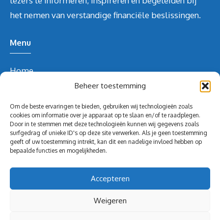
lezers te informeren, inspireren en begeleiden bij
het nemen van verstandige financiële beslissingen.
Menu
Home
Over ons
Beheer toestemming
Blog
Om de beste ervaringen te bieden, gebruiken wij technologieën zoals
Contact
cookies om informatie over je apparaat op te slaan en/of te raadplegen.
Door in te stemmen met deze technologieën kunnen wij gegevens zoals
Blog
surfgedrag of unieke ID's op deze site verwerken. Als je geen toestemming
geeft of uw toestemming intrekt, kan dit een nadelige invloed hebben op
Contact Info
bepaalde functies en mogelijkheden.
redactie@volghetgeld.nl
Accepteren
Weigeren