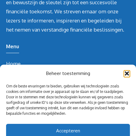
en bewustzijn de sleutel zijn tot een succesvolle
financiële toekomst. We streven ernaar om onze
lezers te informeren, inspireren en begeleiden bij
het nemen van verstandige financiële beslissingen.
Menu
Home
Over ons
Beheer toestemming
Blog
Om de beste ervaringen te bieden, gebruiken wij technologieën zoals
Contact
cookies om informatie over je apparaat op te slaan en/of te raadplegen.
Door in te stemmen met deze technologieën kunnen wij gegevens zoals
Blog
surfgedrag of unieke ID's op deze site verwerken. Als je geen toestemming
geeft of uw toestemming intrekt, kan dit een nadelige invloed hebben op
Contact Info
bepaalde functies en mogelijkheden.
redactie@volghetgeld.nl
Accepteren