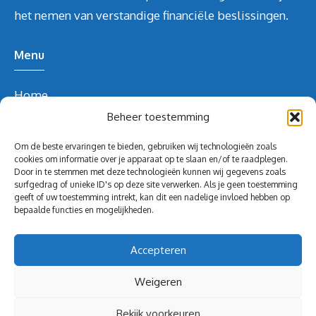
het nemen van verstandige financiële beslissingen.
Menu
Home
Over ons
Beheer toestemming
Blog
Om de beste ervaringen te bieden, gebruiken wij technologieën zoals
Contact
cookies om informatie over je apparaat op te slaan en/of te raadplegen.
Door in te stemmen met deze technologieën kunnen wij gegevens zoals
Blog
surfgedrag of unieke ID's op deze site verwerken. Als je geen toestemming
geeft of uw toestemming intrekt, kan dit een nadelige invloed hebben op
Contact Info
bepaalde functies en mogelijkheden.
redactie@volghetgeld.nl
Accepteren
Weigeren
Bekijk voorkeuren