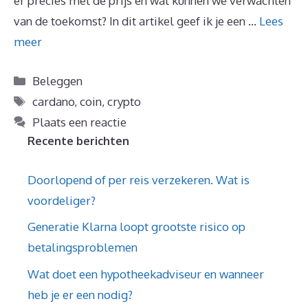
er precies met de prijs en wat kunnen we verwachten
van de toekomst? In dit artikel geef ik je een …
Lees
meer
Categorieën
Beleggen
Tags
cardano
,
coin
,
crypto
Plaats een reactie
Recente berichten
Doorlopend of per reis verzekeren. Wat is
voordeliger?
Generatie Klarna loopt grootste risico op
betalingsproblemen
Wat doet een hypotheekadviseur en wanneer
heb je er een nodig?