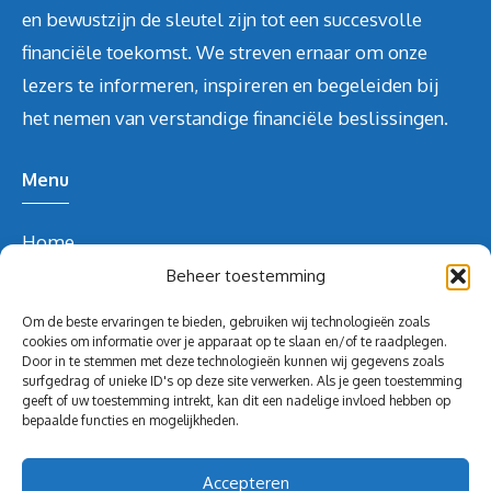
en bewustzijn de sleutel zijn tot een succesvolle
financiële toekomst. We streven ernaar om onze
lezers te informeren, inspireren en begeleiden bij
het nemen van verstandige financiële beslissingen.
Menu
Home
Over ons
Beheer toestemming
Blog
Om de beste ervaringen te bieden, gebruiken wij technologieën zoals
Contact
cookies om informatie over je apparaat op te slaan en/of te raadplegen.
Door in te stemmen met deze technologieën kunnen wij gegevens zoals
Blog
surfgedrag of unieke ID's op deze site verwerken. Als je geen toestemming
geeft of uw toestemming intrekt, kan dit een nadelige invloed hebben op
Contact Info
bepaalde functies en mogelijkheden.
redactie@volghetgeld.nl
Accepteren