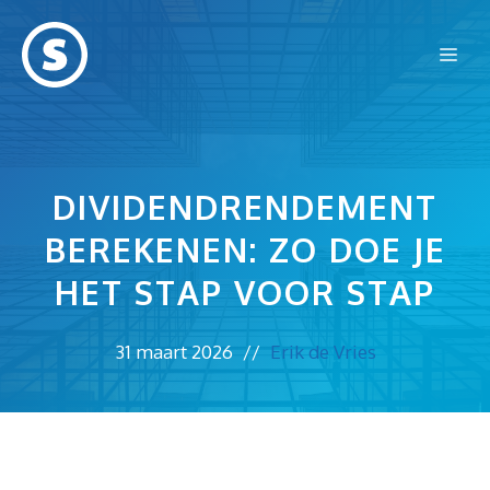
Ga
naar
Me
de
inhoud
DIVIDENDRENDEMENT
BEREKENEN: ZO DOE JE
HET STAP VOOR STAP
31 maart 2026
//
Erik de Vries