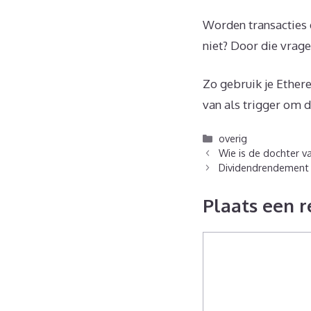
Worden transacties 
niet? Door die vrage
Zo gebruik je Ether
van als trigger om d
Categorieën
overig
Wie is de dochter va
Dividendrendement 
Plaats een r
Reactie