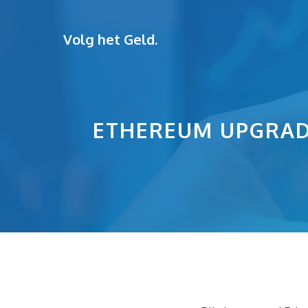
Ga
naar
Volg het Geld.
de
inhoud
ETHEREUM UPGRADE