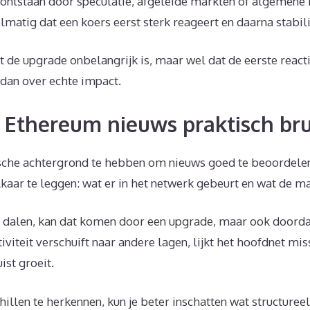
ntstaan door speculatie, afgeleide markten of algemene
lmatig dat een koers eerst sterk reageert en daarna stabili
t de upgrade onbelangrijk is, maar wel dat de eerste reac
dan over echte impact.
 Ethereum nieuws praktisch br
ische achtergrond te hebben om nieuws goed te beoordele
kaar te leggen: wat er in het netwerk gebeurt en wat de ma
n dalen, kan dat komen door een upgrade, maar ook doorda
ctiviteit verschuift naar andere lagen, lijkt het hoofdnet mi
ist groeit.
hillen te herkennen, kun je beter inschatten wat structuree