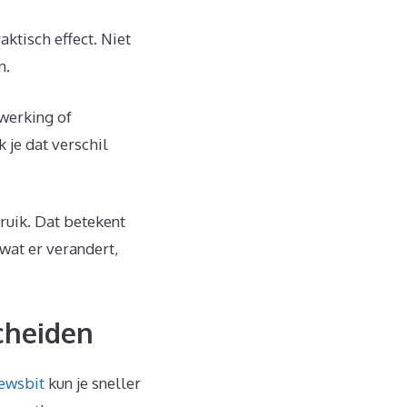
ktisch effect. Niet
n.
rwerking of
je dat verschil
ruik. Dat betekent
 wat er verandert,
cheiden
ewsbit
kun je sneller