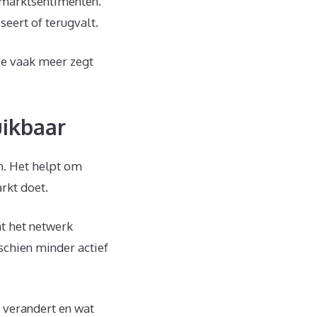
 marktsentimenten.
seert of terugvalt.
tie vaak meer zegt
uikbaar
n. Het helpt om
rkt doet.
t het netwerk
sschien minder actief
l verandert en wat