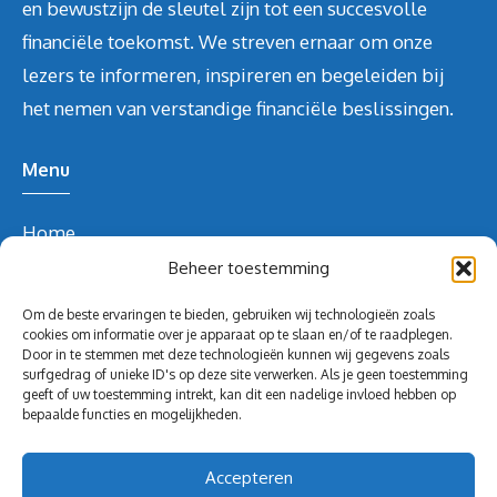
en bewustzijn de sleutel zijn tot een succesvolle
financiële toekomst. We streven ernaar om onze
lezers te informeren, inspireren en begeleiden bij
het nemen van verstandige financiële beslissingen.
Menu
Home
Over ons
Beheer toestemming
Blog
Om de beste ervaringen te bieden, gebruiken wij technologieën zoals
Contact
cookies om informatie over je apparaat op te slaan en/of te raadplegen.
Door in te stemmen met deze technologieën kunnen wij gegevens zoals
Blog
surfgedrag of unieke ID's op deze site verwerken. Als je geen toestemming
geeft of uw toestemming intrekt, kan dit een nadelige invloed hebben op
Contact Info
bepaalde functies en mogelijkheden.
redactie@volghetgeld.nl
Accepteren