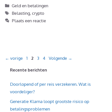
Categorieën
Geld en betalingen
Tags
Belasting
,
crypto
Plaats een reactie
Pagina
Pagina
Pagina
Pagina
←
vorige
1
2
3
4
Volgende
→
Recente berichten
Doorlopend of per reis verzekeren. Wat is
voordeliger?
Generatie Klarna loopt grootste risico op
betalingsproblemen