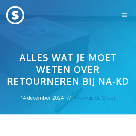
Ga
naar
Me
de
inhoud
ALLES WAT JE MOET
WETEN OVER
RETOURNEREN BIJ NA-KD
14 december 2024
//
Thomas de Groot