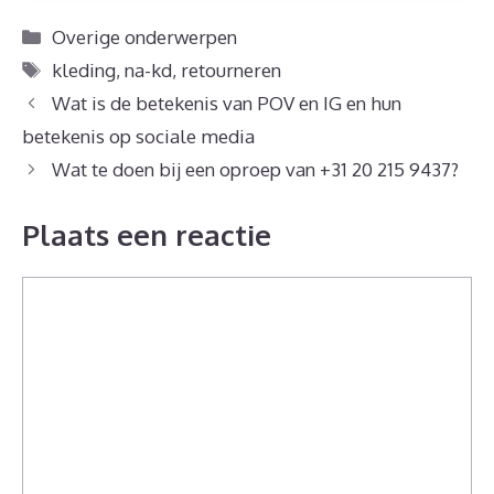
Categorieën
Overige onderwerpen
Tags
kleding
,
na-kd
,
retourneren
Wat is de betekenis van POV en IG en hun
betekenis op sociale media
Wat te doen bij een oproep van +31 20 215 9437?
Plaats een reactie
Reactie