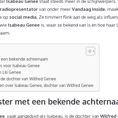
ter
Isabeau Genee
staat steeds meer in de schijnwerpers.
 radiopresentator
van onder meer
Vandaag Inside
, maak
re op
social media
. Ze timmert flink aan de weg als influe
 wie
Isabeau Genee
is, waar ze bekend van is en hoe haar l
naam.
t een bekende achternaam
es voor Isabeau Genee
n Lili Genee
 de dochter van Wilfred Genee
en over Isabeau Genee, dochter van Wilfred Genee
 ster met een bekende achtern
nee
, vaak aangeduid als Isabeau, is de dochter van
Wilfred