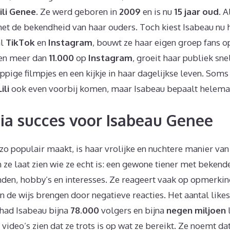
ili Genee
. Ze werd geboren in
2009
en is nu
15 jaar oud
. A
et de bekendheid van haar ouders. Toch kiest Isabeau nu 
al
TikTok
en
Instagram
, bouwt ze haar eigen groep fans 
en meer dan
11.000
op
Instagram
, groeit haar publiek sn
appige filmpjes en een kijkje in haar dagelijkse leven. Soms
Lili
ook even voorbij komen, maar Isabeau bepaalt helemaal
ia succes voor Isabeau Genee
zo populair maakt, is haar vrolijke en nuchtere manier va
 en ze laat zien wie ze echt is: een gewone tiener met beken
nden, hobby’s en interesses. Ze reageert vaak op opmerkin
an de wijs brengen door negatieve reacties. Het aantal likes
 had Isabeau bijna
78.000
volgers en bijna
negen miljoen
 video’s zien dat ze trots is op wat ze bereikt. Ze noemt da