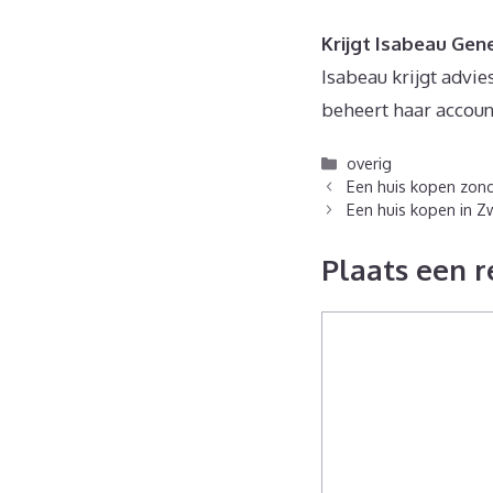
Krijgt Isabeau Gene
Isabeau krijgt advi
beheert haar account
Categorieën
overig
Een huis kopen zond
Een huis kopen in Z
Plaats een r
Reactie