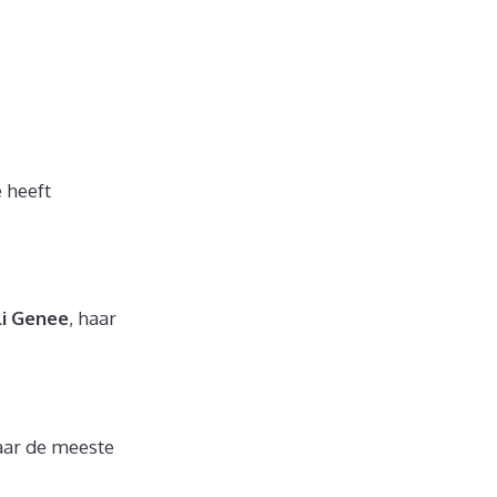
e heeft
li Genee
, haar
aar de meeste