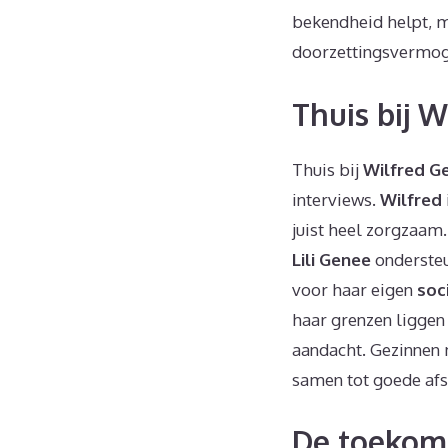
bekendheid helpt, m
doorzettingsvermog
Thuis bij W
Thuis bij
Wilfred G
interviews.
Wilfred
juist heel zorgzaam.
Lili Genee
ondersteu
voor haar eigen
soc
haar grenzen liggen
aandacht. Gezinnen 
samen tot goede afsp
De toekoms