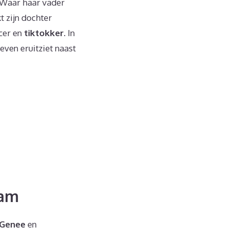
 Waar haar vader
t zijn dochter
ncer en
tiktokker
. In
even eruitziet naast
aam
 Genee
en