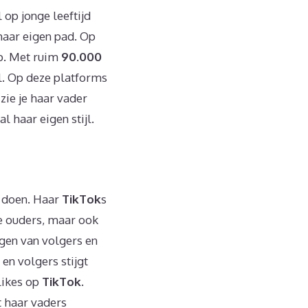
l op jonge leeftijd
haar eigen pad. Op
op. Met ruim
90.000
el. Op deze platforms
 zie je haar vader
 haar eigen stijl.
n doen. Haar
TikTok
s
de ouders, maar ook
gen van volgers en
 en volgers stijgt
likes op
TikTok
.
t haar vaders