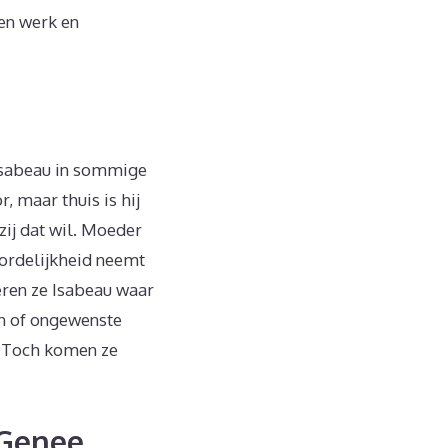
gen werk en
t Isabeau in sommige
, maar thuis is hij
 zij dat wil. Moeder
ordelijkheid neemt
eren ze Isabeau waar
en of ongewenste
. Toch komen ze
 Genee