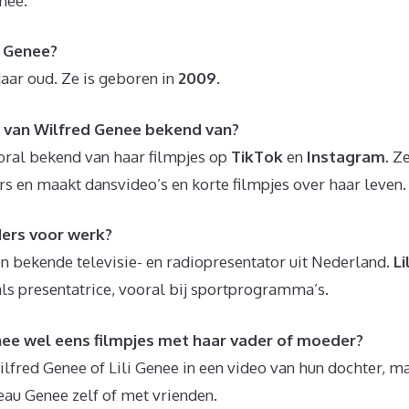
nee.
u Genee?
jaar oud. Ze is geboren in
2009
.
r van Wilfred Genee bekend van?
oral bekend van haar filmpjes op
TikTok
en
Instagram
. Z
rs en maakt dansvideo’s en korte filmpjes over haar leven.
ers voor werk?
en bekende televisie- en radiopresentator uit Nederland.
Li
ls presentatrice, vooral bij sportprogramma’s.
ee wel eens filmpjes met haar vader of moeder?
lfred Genee of Lili Genee in een video van hun dochter, m
eau Genee zelf of met vrienden.