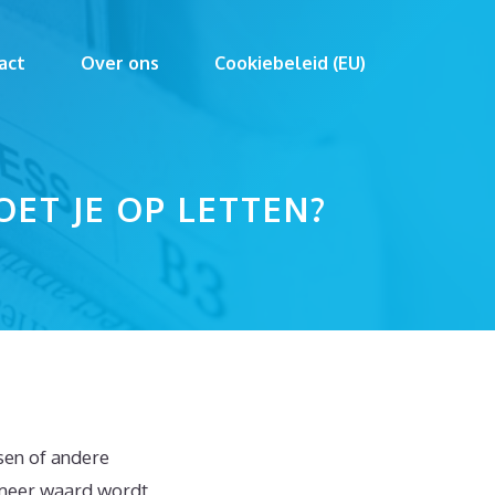
act
Over ons
Cookiebeleid (EU)
ET JE OP LETTEN?
dsen of andere
 meer waard wordt,