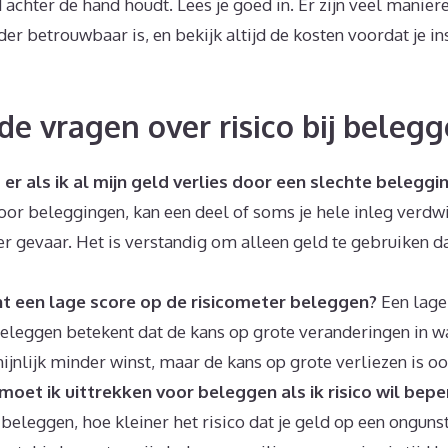
 achter de hand houdt. Lees je goed in. Er zijn veel manier
er betrouwbaar is, en bekijk altijd de kosten voordat je i
de vragen over risico bij beleg
er als ik al mijn geld verlies door een slechte beleggi
 door beleggingen, kan een deel of soms je hele inleg verdw
er gevaar. Het is verstandig om alleen geld te gebruiken dat
t een lage score op de risicometer beleggen?
Een lage
eleggen betekent dat de kans op grote veranderingen in waa
hijnlijk minder winst, maar de kans op grote verliezen is o
 moet ik uittrekken voor beleggen als ik risico wil bep
 beleggen, hoe kleiner het risico dat je geld op een ongu