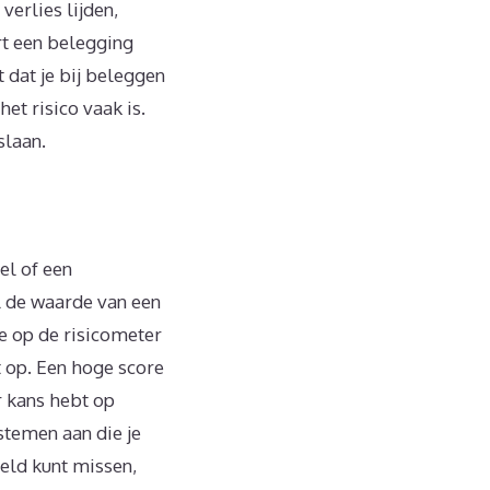
erlies lijden,
rt een belegging
 dat je bij beleggen
t risico vaak is.
slaan.
el of een
l de waarde van een
e op de risicometer
t op. Een hoge score
r kans hebt op
stemen aan die je
geld kunt missen,