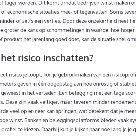
of lager worden. Dit komt omdat bedrijven winst maken of v
of economische situaties mee- of tegenvallen. Soms leve
inder of zelfs een verlies. Door deze onzekerheid heet het
oe groter de kans op schommelingen in waarde, hoe hoger he
of product het jarenlang goed doet, kan de situatie snel om
het risico inschatten?
l risico je loopt, kun je gebruikmaken van een risicoprofi
e meters geven in één oogopslag aan hoe onrustig of stabie
s geweest in het verleden. Een belegging met een lage scor
ijs. Deze zijn vaak veiliger, maar leveren minder rendemen
rde veel op en neer kan springen, wat betekent dat je mee
 hoge winst. Banken en beleggingsplatforms bieden vaak sy
profiel te kiezen. Daarbij kun je kijken naar hoe lang je je 