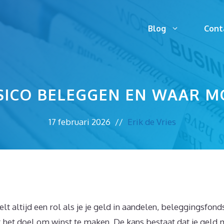
Blog
Cont
SICO BELEGGEN EN WAAR MO
17 februari 2026
//
Erik de Vries
lt altijd een rol als je je geld in aandelen, beleggingsfon
 het doel om winst te maken. De kans bestaat dat je geld