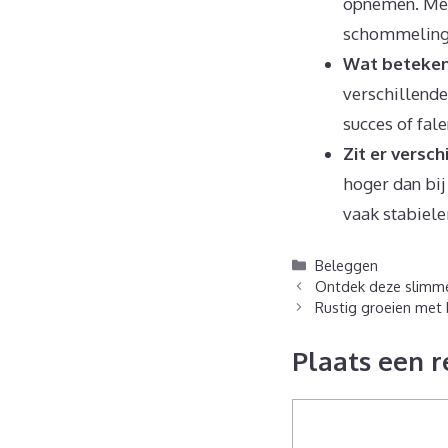
opnemen. Mees
schommelingen
Wat betekent
verschillende
succes of fal
Zit er versch
hoger dan bij
vaak stabieler
Categorieën
Beleggen
Ontdek deze slimme
Rustig groeien met 
Plaats een r
Reactie