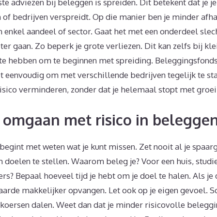
te adviezen bij beleggen is spreiden. Dit betekent dat je j
of bedrijven verspreidt. Op die manier ben je minder afha
n enkel aandeel of sector. Gaat het met een onderdeel slec
ter gaan. Zo beperk je grote verliezen. Dit kan zelfs bij kl
d te hebben om te beginnen met spreiding. Beleggingsfonds
 eenvoudig om met verschillende bedrijven tegelijk te sta
risico verminderen, zonder dat je helemaal stopt met groe
 omgaan met risico in belegge
gint met weten wat je kunt missen. Zet nooit al je spaarg
 doelen te stellen. Waarom beleg je? Voor een huis, studie
rs? Bepaal hoeveel tijd je hebt om je doel te halen. Als je d
waarde makkelijker opvangen. Let ook op je eigen gevoel
 koersen dalen. Weet dan dat je minder risicovolle beleggi