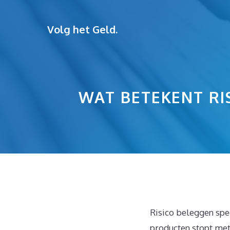
Ga
naar
Volg het Geld.
de
inhoud
WAT BETEKENT RI
Risico beleggen spee
producten stopt met