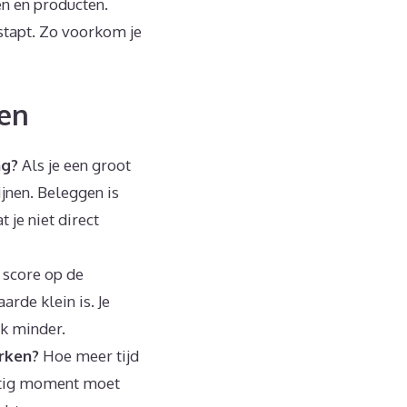
en en producten.
nstapt. Zo voorkom je
gen
ng?
Als je een groot
ijnen. Beleggen is
 je niet direct
 score op de
rde klein is. Je
ok minder.
erken?
Hoe meer tijd
nstig moment moet