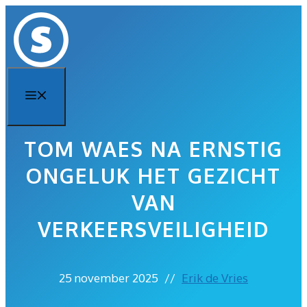
Ga
naar
de
inhoud
Menu
TOM WAES NA ERNSTIG
ONGELUK HET GEZICHT
VAN
VERKEERSVEILIGHEID
25 november 2025
//
Erik de Vries