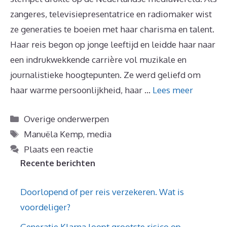
zangeres, televisiepresentatrice en radiomaker wist
ze generaties te boeien met haar charisma en talent.
Haar reis begon op jonge leeftijd en leidde haar naar
een indrukwekkende carrière vol muzikale en
journalistieke hoogtepunten. Ze werd geliefd om
haar warme persoonlijkheid, haar …
Lees meer
Categorieën
Overige onderwerpen
Tags
Manuëla Kemp
,
media
Plaats een reactie
Recente berichten
Doorlopend of per reis verzekeren. Wat is
voordeliger?
Generatie Klarna loopt grootste risico op