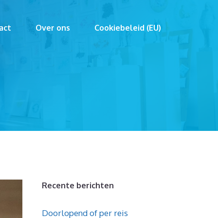
act
Over ons
Cookiebeleid (EU)
Recente berichten
Doorlopend of per reis