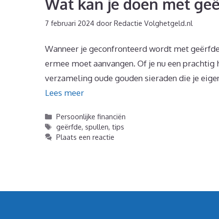
Wat kan je doen met geë
7 februari 2024
door
Redactie Volghetgeld.nl
Wanneer je geconfronteerd wordt met geërfde d
ermee moet aanvangen. Of je nu een prachtig ho
verzameling oude gouden sieraden die je eigen
Lees meer
Categorieën
Persoonlijke financiën
Tags
geërfde
,
spullen
,
tips
Plaats een reactie