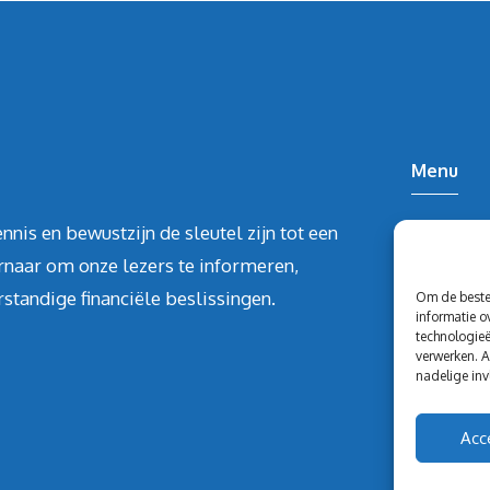
Menu
nnis en bewustzijn de sleutel zijn tot een
Home
rnaar om onze lezers te informeren,
Over ons
standige financiële beslissingen.
Blog
Om de beste 
informatie o
Contact
technologieë
verwerken. A
Blog
nadelige inv
Acc