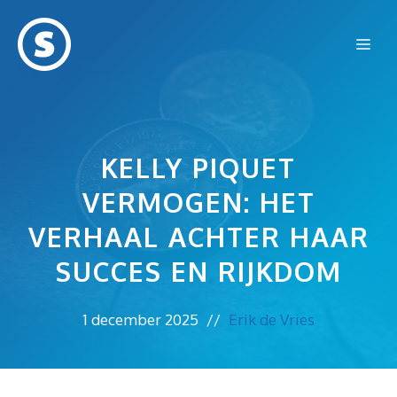
Ga
naar
Me
de
inhoud
KELLY PIQUET
VERMOGEN: HET
VERHAAL ACHTER HAAR
SUCCES EN RIJKDOM
1 december 2025
//
Erik de Vries