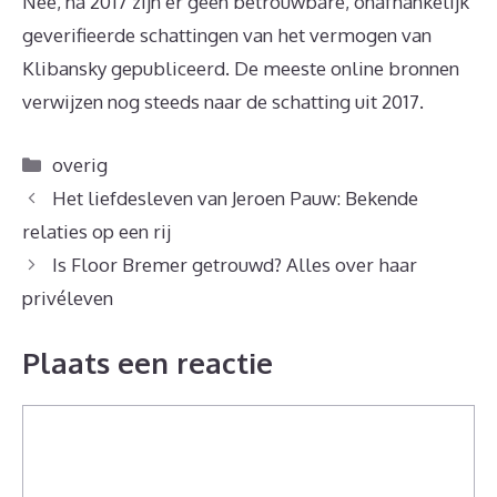
Nee, na 2017 zijn er geen betrouwbare, onafhankelijk
geverifieerde schattingen van het vermogen van
Klibansky gepubliceerd. De meeste online bronnen
verwijzen nog steeds naar de schatting uit 2017.
Categorieën
overig
Het liefdesleven van Jeroen Pauw: Bekende
relaties op een rij
Is Floor Bremer getrouwd? Alles over haar
privéleven
Plaats een reactie
Reactie