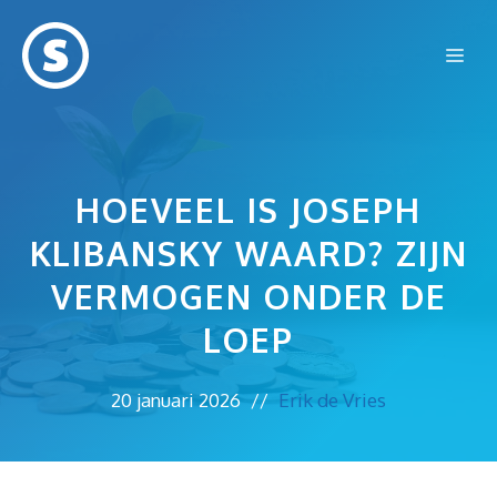
Ga
naar
Me
de
inhoud
HOEVEEL IS JOSEPH
KLIBANSKY WAARD? ZIJN
VERMOGEN ONDER DE
LOEP
20 januari 2026
//
Erik de Vries