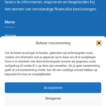
lezers te informeren, inspireren en begeleiden bij
het nemen van verstandige financiële beslissingen.
Menu
Home
Over ons
Beheer toestemming
Blog
Om de beste ervaringen te bieden, gebruiken wij technologieën zoals
Contact
cookies om informatie over je apparaat op te slaan en/of te raadplegen.
Door in te stemmen met deze technologieën kunnen wij gegevens zoals
Blog
surfgedrag of unieke ID's op deze site verwerken. Als je geen toestemming
geeft of uw toestemming intrekt, kan dit een nadelige invloed hebben op
Contact Info
bepaalde functies en mogelijkheden.
redactie@volghetgeld.nl
Accepteren
Weigeren