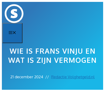
Ga
naar
de
inhoud
Menu
WIE IS FRANS VINJU EN
WAT IS ZIJN VERMOGEN
21 december 2024
//
Redactie Volghetgeld.nl