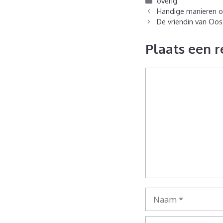
Categorieën
overig
Handige manieren o
De vriendin van Oos 
Plaats een r
Reactie
Naam
E-