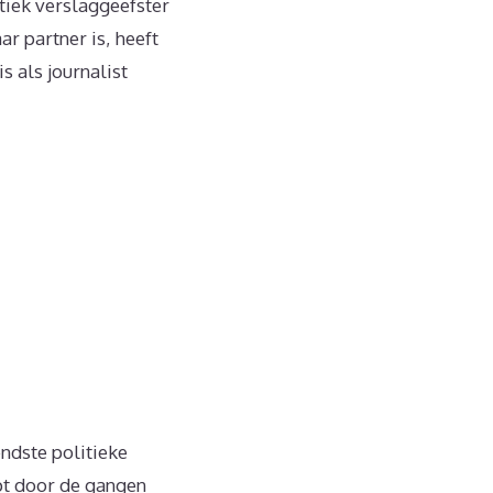
tiek verslaggeefster
r partner is, heeft
 als journalist
ndste politieke
pt door de gangen