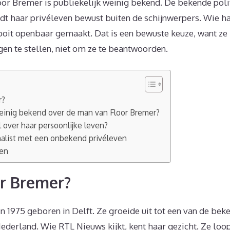
or Bremer is publiekelijk weinig bekend. De bekende poli
t haar privéleven bewust buiten de schijnwerpers. Wie haa
oit openbaar gemaakt. Dat is een bewuste keuze, want ze is
en te stellen, niet om ze te beantwoorden.
r?
einig bekend over de man van Floor Bremer?
over haar persoonlijke leven?
alist met een onbekend privéleven
gen
or Bremer?
 1975 geboren in Delft. Ze groeide uit tot een van de beke
ederland. Wie RTL Nieuws kijkt, kent haar gezicht. Ze loo