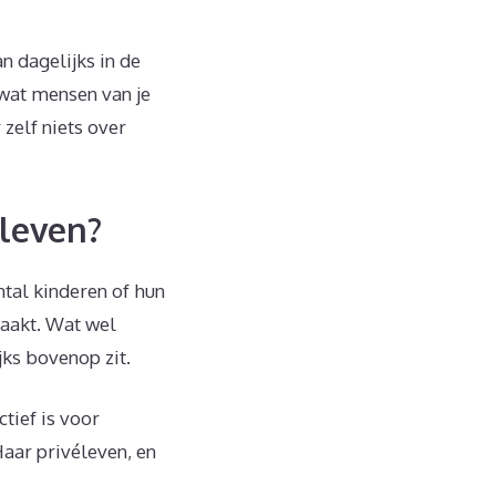
n dagelijks in de
 wat mensen van je
 zelf niets over
 leven?
ntal kinderen of hun
maakt. Wat wel
jks bovenop zit.
tief is voor
aar privéleven, en