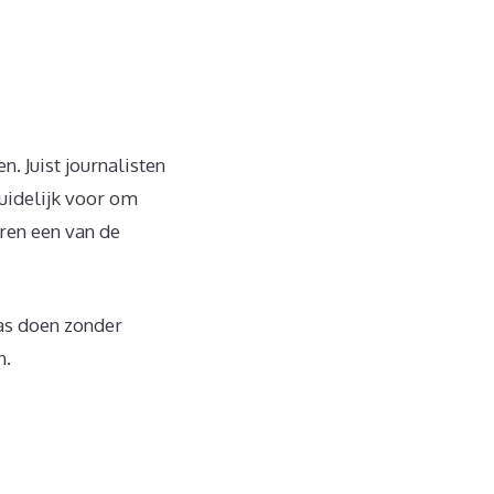
. Juist journalisten
duidelijk voor om
aren een van de
as doen zonder
n.