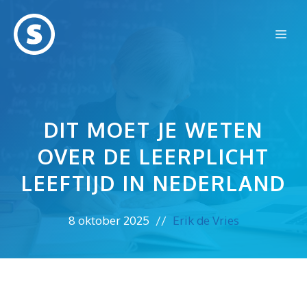
Ga
naar
Me
de
inhoud
DIT MOET JE WETEN
OVER DE LEERPLICHT
LEEFTIJD IN NEDERLAND
8 oktober 2025
//
Erik de Vries