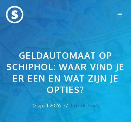
Ga
naar
Me
de
inhoud
GELDAUTOMAAT OP
SCHIPHOL: WAAR VIND JE
ER EEN EN WAT ZIJN JE
OPTIES?
12 april 2026
//
Erik de Vries