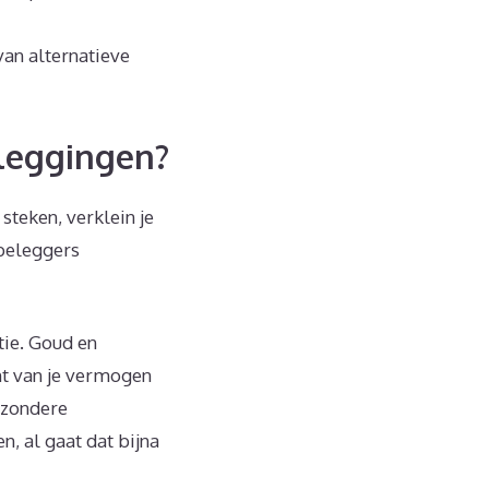
van alternatieve
eleggingen?
steken, verklein je
 beleggers
ie. Goud en
ht van je vermogen
jzondere
, al gaat dat bijna