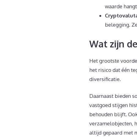
waarde hangt 
Cryptovalut
belegging. Ze
Wat zijn d
Het grootste voordee
het risico dat één t
diversificatie.
Daarnaast bieden so
vastgoed stijgen hi
behouden blijft. Oo
verzamelobjecten, h
altijd gepaard met m