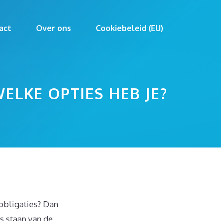
act
Over ons
Cookiebeleid (EU)
ELKE OPTIES HEB JE?
 obligaties? Dan
os staan van de