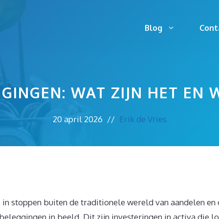
Blog
Cont
GINGEN: WAT ZIJN HET EN W
20 april 2026
//
Erik de Vries
s in stoppen buiten de traditionele wereld van aandelen en
eleggingen in beeld. Dit zijn investeringen in activa die l