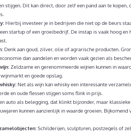
n stijgen. Dit kan direct, door zelf een pand aan te kopen, o
s.
y:
Hierbij investeer je in bedrijven die niet op de beurs staan
een startup of een groeibedrijf. De instap is vaak hoog en 
ast.
n:
Denk aan goud, zilver, olie of agrarische producten. Gro
economie dan aandelen en worden vaak gezien als bescherm
ijn:
Zeldzame en gerenommeerde wijnen kunnen in waarde 
 wijnmarkt en goede opslag.
whisky:
Net als wijn kan whisky een interessante verzame
erde en oude flessen stijgen soms flink in prijs.
n auto als belegging, dat klinkt bijzonder, maar klassiek
wjaren kunnen aanzienlijk in waarde groeien. Bijkomend vo
rzamelobjecten:
Schilderijen, sculpturen, postzegels of zel