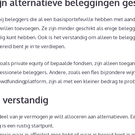
ijn alternatieve beleggingen ge
ij beleggers die al een basisportefeuille hebben met aand
 willen toevoegen. Ze zijn minder geschikt als enige beleggi
ig kunt hebben. Ook is het verstandig om alleen te belegge
ereid bent je in te verdiepen.
ls private equity of bepaalde fondsen, zijn alleen toegan
sionele beleggers. Andere, zoals een fles bijzondere wijn
owdfundingplatform, zijn al met een kleiner bedrag te pro
e verstandig
eel van je vermogen je wilt alloceren aan alternatieven. E
 is een rustig startpunt.
orie waar je affiniteit mee hebt of waar je bereid bent je i