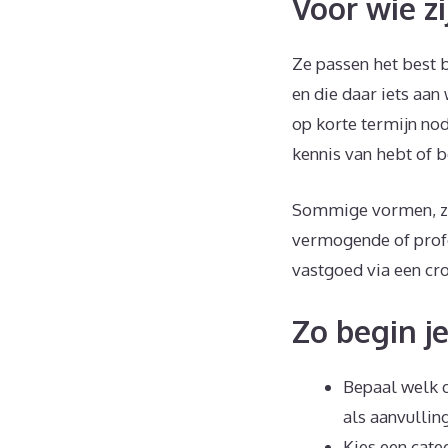
Voor wie z
Ze passen het best b
en die daar iets aan
op korte termijn nod
kennis van hebt of b
Sommige vormen, zoa
vermogende of profes
vastgoed via een cr
Zo begin j
Bepaal welk d
als aanvulling
Kies een categ